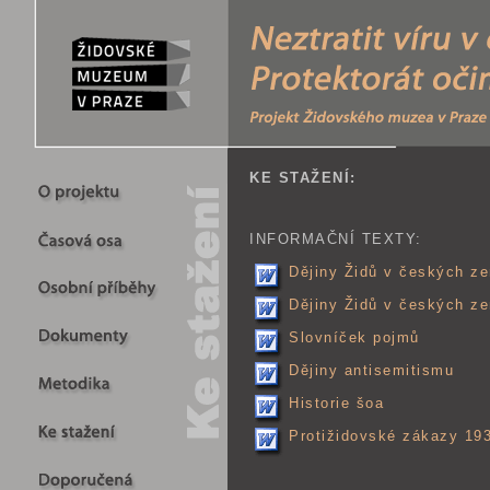
KE STAŽENÍ:
INFORMAČNÍ TEXTY:
Dějiny Židů v českých z
Dějiny Židů v českých z
Slovníček pojmů
Dějiny antisemitismu
Historie šoa
Protižidovské zákazy 19